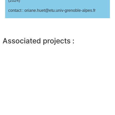
(2024)
contact : oriane.huet@etu.univ-grenoble-alpes.fr
Associated projects :